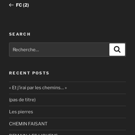
de
précédent
FC (2)
l’article
SEARCH
Recherche
Recher
pour
:
RECENT POSTS
« Et j’irai par les chemins… »
(pas de titre)
Les pierres
CHEMIN FAISANT