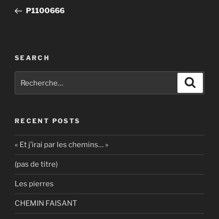
de
précédent
P1100666
l’article
SEARCH
Recherche
Recher
pour
:
RECENT POSTS
« Et j’irai par les chemins… »
(pas de titre)
Les pierres
CHEMIN FAISANT