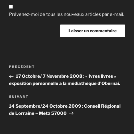
Prévenez-moi de tous les nouveaux articles par e-mail.
Navigation
Article
PRÉCÉDENT
de
précédent
17 Octobre/ 7 Novembre 2008 : « Ivres livres »
l’article
exposition personnelle à la médiathèque d’Obernai.
Article
SUIVANT
suivant
14 Septembre/24 Octobre 2009 : Conseil Régional
de Lorraine – Metz 57000