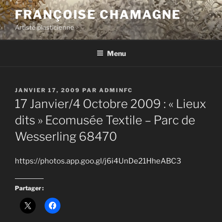
Aller
FRANÇOISE CHAMAGNE
au
Artiste plasticienne
contenu
principal
Menu
PUBLIÉ
JANVIER 17, 2009
PAR
ADMINFC
LE
17 Janvier/4 Octobre 2009 : « Lieux
dits » Ecomusée Textile – Parc de
Wesserling 68470
https://photos.app.goo.gl/j6i4UnDe21HheABC3
Partager :