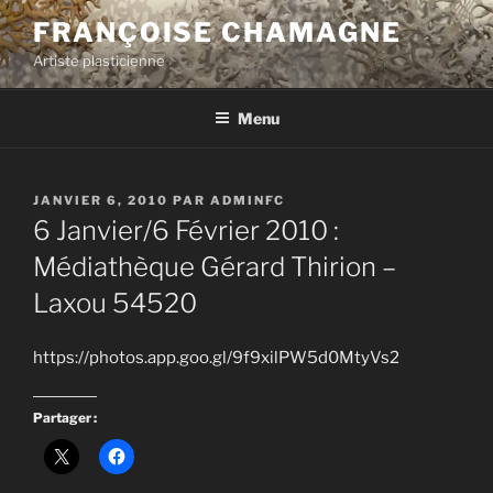
Aller
FRANÇOISE CHAMAGNE
au
Artiste plasticienne
contenu
principal
Menu
PUBLIÉ
JANVIER 6, 2010
PAR
ADMINFC
LE
6 Janvier/6 Février 2010 :
Médiathèque Gérard Thirion –
Laxou 54520
https://photos.app.goo.gl/9f9xilPW5d0MtyVs2
Partager :