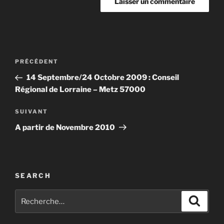
Navigation
Article
PRÉCÉDENT
de
précédent
14 Septembre/24 Octobre 2009 : Conseil
l’article
Régional de Lorraine – Metz 57000
Article
SUIVANT
suivant
A partir de Novembre 2010
SEARCH
Recherche
Recher
pour
: